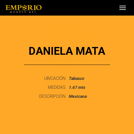
Toggl
navig
DANIELA MATA
UBICACIÓN
Tabasco
MEDIDAS
1.67 mts
DESCRIPCIÓN
Mexicana