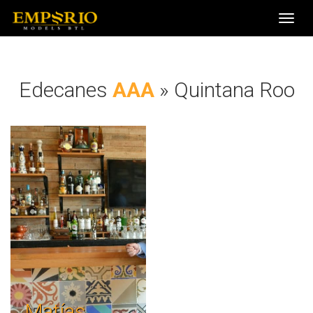
Toggl
navig
Edecanes
AAA
» Quintana Roo
Matías